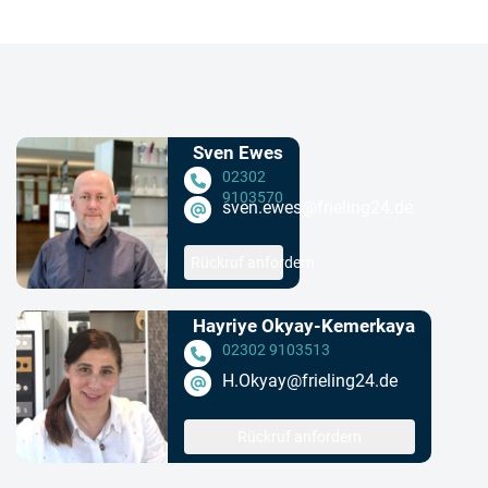
Sven Ewes
02302
9103570
sven.ewes@frieling24.de
Rückruf anfordern
Hayriye Okyay-Kemerkaya
02302 9103513
H.Okyay@frieling24.de
Rückruf anfordern