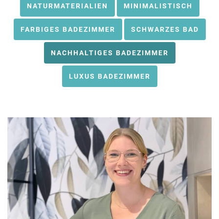
NATURMATERIALIEN
MINIMALISTISCH
FARBIGES BADEZIMMER
SCHWARZES BAD
NACHHALTIGES BADEZIMMER
LUXUS BADEZIMMER