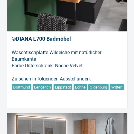
©DIANA L700 Badmöbel
Waschtischplatte Wildeiche mit natürlicher
Baumkante
Farbe Unterschrank: Noche Velvet
Maße: Breite 1200 mm
Zu sehen in folgenden Ausstellungen:
Dortmund
Lengerich
Lippstadt
Lohne
Oldenburg
Witten